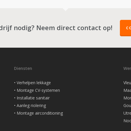
rijf nodig? Neem direct contact op!
C
Diensten
Wer
• Verhelpen lekkage
Vle
• Montage CV-systemen
Maa
• Installatie sanitair
Mont
• Aanleg riolering
Gou
• Montage airconditioning
Utr
Noo